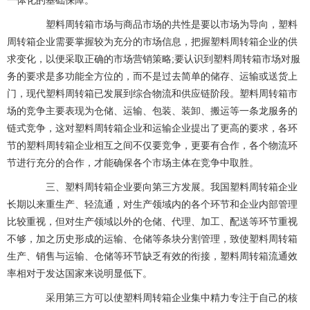
一体化的基础保障。
塑料周转箱市场与商品市场的共性是要以市场为导向，塑料
周转箱企业需要掌握较为充分的市场信息，把握塑料周转箱企业的供
求变化，以便采取正确的市场营销策略;要认识到塑料周转箱市场对服
务的要求是多功能全方位的，而不是过去简单的储存、运输或送货上
门，现代塑料周转箱已发展到综合物流和供应链阶段。塑料周转箱市
场的竞争主要表现为仓储、运输、包装、装卸、搬运等一条龙服务的
链式竞争，这对塑料周转箱企业和运输企业提出了更高的要求，各环
节的塑料周转箱企业相互之间不仅要竞争，更要有合作，各个物流环
节进行充分的合作，才能确保各个市场主体在竞争中取胜。
三、塑料周转箱企业要向第三方发展。我国塑料周转箱企业
长期以来重生产、轻流通，对生产领域内的各个环节和企业内部管理
比较重视，但对生产领域以外的仓储、代理、加工、配送等环节重视
不够，加之历史形成的运输、仓储等条块分割管理，致使塑料周转箱
生产、销售与运输、仓储等环节缺乏有效的衔接，塑料周转箱流通效
率相对于发达国家来说明显低下。
采用第三方可以使塑料周转箱企业集中精力专注于自己的核