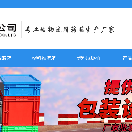
周转箱
塑料物流箱
塑料垃圾桶
产
塑料周转
塑料物流
塑料垃圾
塑料托
铁耳反转
可堆周转
叠
组立零件