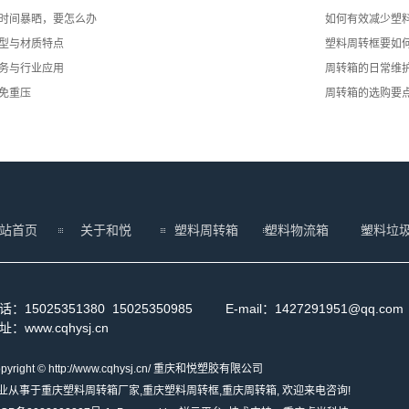
时间暴晒，要怎么办
如何有效减少塑
型与材质特点
塑料周转框要如
务与行业应用
周转箱的日常维
免重压
周转箱的选购要
站首页
关于和悦
塑料周转箱
塑料物流箱
塑料垃
话：15025351380 15025350985 E-mail：142729195
址：www.cqhysj.cn
pyright © http://www.cqhysj.cn/ 重庆和悦塑胶有限公司
业从事于
重庆塑料周转箱厂家
,
重庆塑料周转框
,
重庆周转箱
, 欢迎来电咨询!