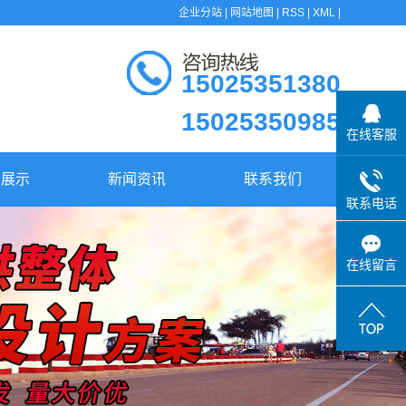
企业分站
|
网站地图
|
RSS
|
XML
|
15025351380
15025350985
在线客服
品展示
新闻资讯
联系我们
箱
和悦动态
联系电话
箱
行业资讯
在线留言
桶
常见问答
盘
垃圾桶
套
筐
盒