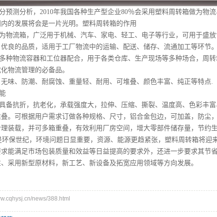
测分析，2010年我国各种生产型企业80％会采用塑料周转箱做为物
国内的发展将会是一片光明。塑料周转箱的作用
为物流箱，广泛用于机械、汽车、家电、轻工、电子等行业，可用于盛放
，优良的品质，适用于工厂物流中的运输、配送、储存、流通加工等
多种物流容器和工位器配合，用于各类仓库、生产现场等多种场合，周转
代化物流管理的必备品。
、无味、防潮、耐腐蚀、重量轻、耐用、可堆叠、颜色丰富、纯正等特点.
能
具备抗折，抗老化，承载强度大，拉伸、压缩、撕裂、温度高、色彩丰富
堆叠。可根据用户需求订做各种规格、尺寸，铝合金包边，可加盖，防尘
合理装载，并可多箱重叠，有效利用厂房空间，增大零部件储存量，
环保世纪，环境问题日显重要，资源、能源更趋紧张，塑料周转箱将迎
要求能满足市场包装质量和效益等日益提高的要求外，还进一步要求其节
性、采用新型原材料，新工艺、新设备及拓宽应用领域等方向发展。
cqhysj.cn/news/388.html