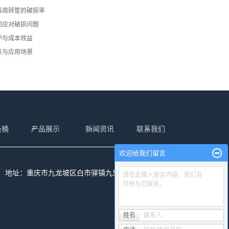
料周转筐的破损率
何应对破损问题
护与成本效益
点与应用场景
圾桶
产品展示
新闻资讯
联系我们
欢迎给我们留言
1@qq.com 地址：重庆市九龙坡区白市驿镇九里村工业园
请在此输入留言内容，我们会
尽快与您联系。
姓名
联系人