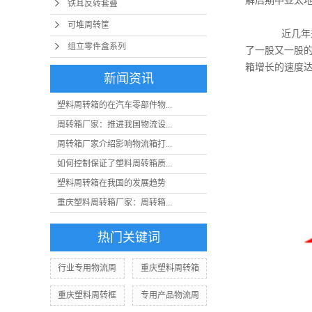
解后期中亚太
铁耳反转套叠
可堆周转筐
近几年来,
组立零件盒系列
了一股又一股
箱增长的速度达
新闻资讯
塑料周转箱的在汽车零部件物...
周转箱厂家：推进我国物流设...
周转箱厂家介绍影响物流箱打...
如何控制保证了塑料周转箱质...
塑料周转箱在我国的发展趋势
重庆塑料周转箱厂家：周转箱...
热门关键词
行业专用物流周
重庆塑料周转箱
重庆塑料周转框
专用产品物流周