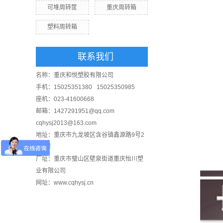
可堆周转筐
重庆周转箱
塑料周转箱
联系我们
名称：重庆和悦塑胶有限公司
手机：15025351380 15025350985
座机：023-41600668
邮箱：1427291951@qq.com
cqhysj2013@163.com
地址：重庆市九龙坡区含谷镇鑫源路9号2
幢8号
厂址：重庆市璧山区壁泉街道重庆怡川塑
业有限公司
网址：www.cqhysj.cn