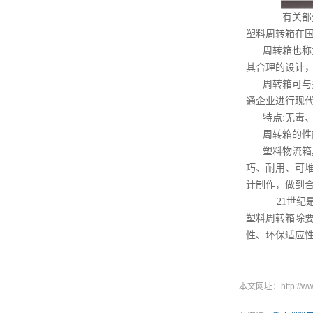
有关部分预
塑料周转箱在
周转箱也称
其合理的设计
周转箱可与
通企业进行现
特点:无毒
周转箱的性
塑料物流箱
巧、耐用、可
计制作，做到
21世纪是
塑料周转箱除
性、环保适应
本文网址：http://www.