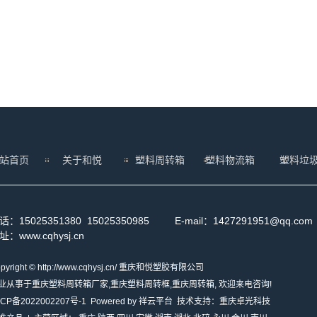
站首页
关于和悦
塑料周转箱
塑料物流箱
塑料垃
话：15025351380 15025350985 E-mail：142729195
址：www.cqhysj.cn
pyright © http://www.cqhysj.cn/ 重庆和悦塑胶有限公司
业从事于
重庆塑料周转箱厂家
,
重庆塑料周转框
,
重庆周转箱
, 欢迎来电咨询!
ICP备2022002207号-1
Powered by
祥云平台
技术支持：
重庆卓光科技