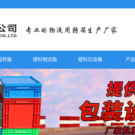
周转箱
塑料物流箱
塑料垃圾桶
产
塑料周转
塑料物流
塑料垃圾
塑料托
铁耳反转
可堆周转
叠
组立零件