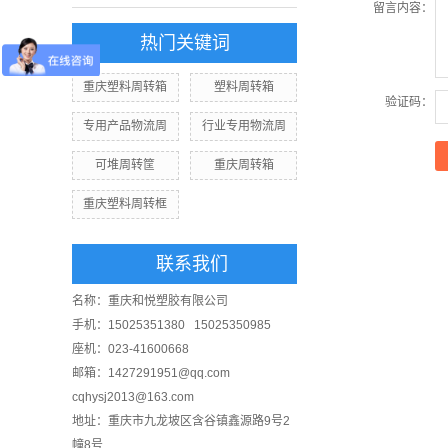
留言内容：
热门关键词
重庆塑料周转箱
塑料周转箱
验证码：
专用产品物流周
行业专用物流周
可堆周转筐
重庆周转箱
重庆塑料周转框
联系我们
名称：重庆和悦塑胶有限公司
手机：15025351380 15025350985
座机：023-41600668
邮箱：1427291951@qq.com
cqhysj2013@163.com
地址：重庆市九龙坡区含谷镇鑫源路9号2
幢8号